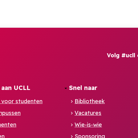
Volg #ucll 
 aan UCLL
Snel naar
 voor studenten
Bibliotheek
mpussen
Vacatures
enten
Wie-is-wie
en
Sponsoring