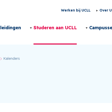
Second
Werken bij UCLL
Over U
menu
Main
leidingen
Studeren aan UCLL
Campuss
NL
navigation
NL
Kalenders