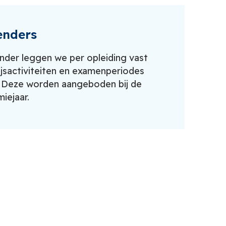
enders
ender leggen we per opleiding vast
jsactiviteiten en examenperiodes
. Deze w
orden aangeboden bij de
iejaar.