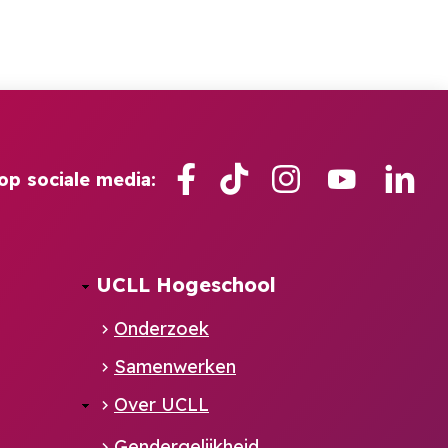
Facebook
TikTok
Instagram
YouTube
Lin
op sociale media:
UCLL Hogeschool
Onderzoek
Samenwerken
Over UCLL
Gendergelijkheid