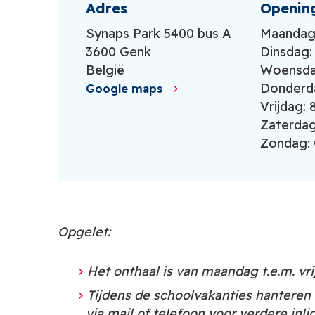
Adres
Openin
Synaps Park 5400 bus A
Maandag:
3600
Genk
Dinsdag: 
België
Woensdag
Donderda
Google maps
Vrijdag: 
Zaterdag
Zondag: 
Opgelet:
Het onthaal is van maandag t.e.m. vri
Tijdens de schoolvakanties hantere
via mail of telefoon voor verdere inli