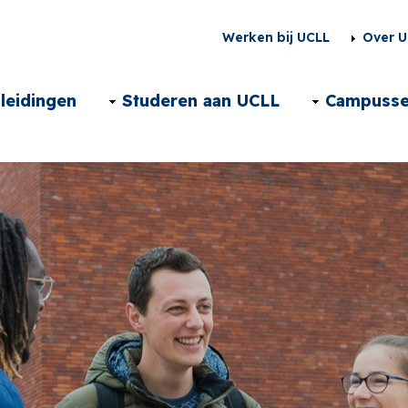
Second
Werken bij UCLL
Over U
menu
Main
leidingen
Studeren aan UCLL
Campuss
NL
navigation
NL