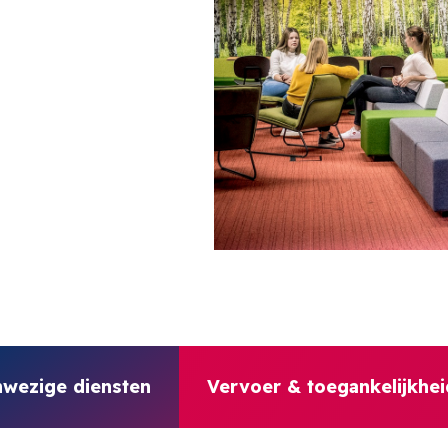
wezige diensten
Vervoer & toegankelijkhei