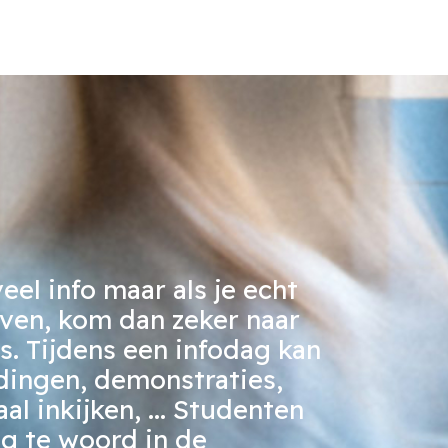
eel info maar als je echt
even, kom dan zeker naar
. Tijdens een infodag kan
dingen, demonstraties,
l inkijken, ... Studenten
ag te woord in de