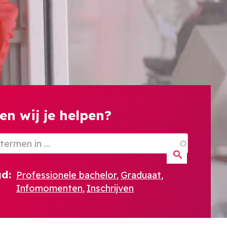
n wij je helpen?
gd:
Professionele bachelor
Graduaat
Infomomenten
Inschrijven