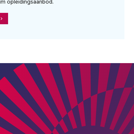
im opleidingsaanbod.