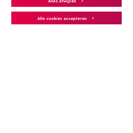
Alles afwijzen
Sponsoring
Alle cookies accepteren
UCLL Hogeschool
Onderzoek
Samenwerken
Over UCLL
Gendergelijkheid
Gedragscode
Alumni
Pers
Alliance member of: