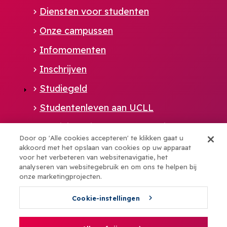
Diensten voor studenten
Onze campussen
Infomomenten
Inschrijven
Studiegeld
Studentenleven aan UCLL
Administratie en ondersteuning
Door op 'Alle cookies accepteren' te klikken gaat u
akkoord met het opslaan van cookies op uw apparaat
Footer
Snel naar
voor het verbeteren van websitenavigatie, het
analyseren van websitegebruik en om ons te helpen bij
NL
Bibliotheek
onze marketingprojecten.
Vacatures
Cookie-instellingen
Wie-is-wie