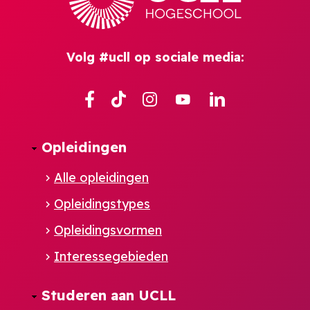
Volg #ucll op sociale media:
Facebook
TikTok
Instagram
YouTube
Linkedin
Opleidingen
Alle opleidingen
Opleidingstypes
Opleidingsvormen
Interessegebieden
Studeren aan UCLL