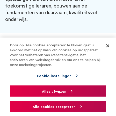
toekomstige leraren, bouwen aan de
fundamenten van duurzaam, kwaliteitsvol
onderwijs.
Door op 'Alle cookies accepteren' te klikken gaat u
Besluit: De top 10
akkoord met het opslaan van cookies op uw apparaat
voor het verbeteren van websitenavigatie, het
meest voorkomende concrete
analyseren van websitegebruik en om ons te helpen bij
onze marketingprojecten.
adviesthema’s
Cookie-instellingen
Wat houdt leraren gemotiveerd en verbonden
met hun job? Wat hebben ze nodig om hun
Alles afwijzen
werk met goesting te blijven doen? Die vragen
stonden centraal in het traject dat hoorde bij
Alle cookies accepteren
het boek Houden van Leraren. We spraken
met meer dan 400 onderwijsmakers – leraren,