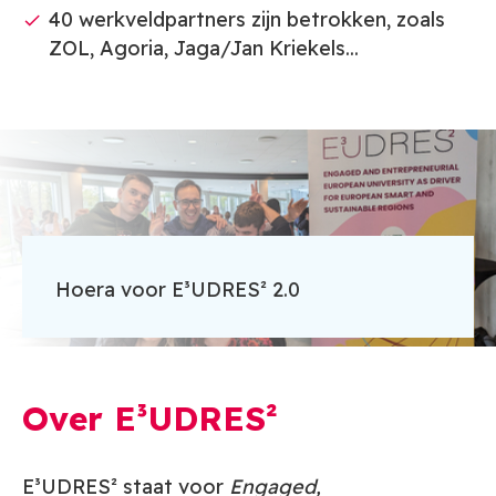
40 werkveldpartners zijn betrokken, zoals
ZOL, Agoria, Jaga/Jan Kriekels...
Hoera voor E³UDRES² 2.0
Over E³UDRES²
E³UDRES² staat voor
Engaged,