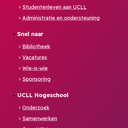
Studentenleven aan UCLL
Administratie en ondersteuning
Footer
Snel naar
NL
Bibliotheek
Vacatures
Wie-is-wie
Sponsoring
UCLL Hogeschool
Onderzoek
Samenwerken