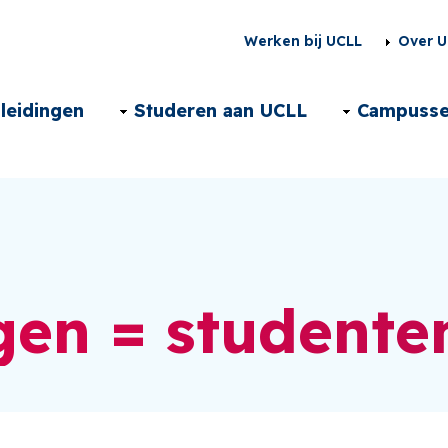
Second
Werken bij UCLL
Over U
menu
Main
leidingen
Studeren aan UCLL
Campuss
NL
navigation
NL
gen = studente