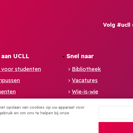
Volg #ucll 
 aan UCLL
Snel naar
 voor studenten
Bibliotheek
mpussen
Vacatures
enten
Wie-is-wie
en
Sponsoring
 het opslaan van cookies op uw apparaat voor
gebruik en om ons te helpen bij onze
ld
enleven aan UCLL