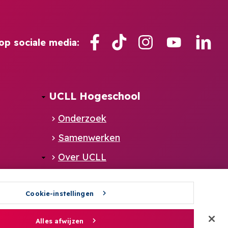
Facebook
TikTok
Instagram
YouTube
Lin
op sociale media:
UCLL Hogeschool
Onderzoek
Samenwerken
Over UCLL
Gendergelijkheid
Cookie-instellingen
Gedragscode
Alumni
Alles afwijzen