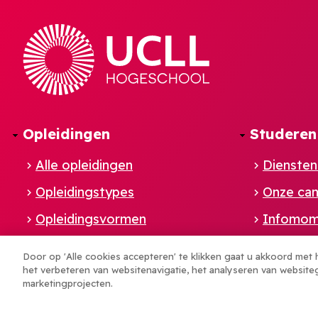
Opleidingen
Studeren
Alle opleidingen
Diensten
Opleidingstypes
Onze ca
Opleidingsvormen
Infomom
Footer
Interessegebieden
Inschrijv
Door op 'Alle cookies accepteren' te klikken gaat u akkoord met
het verbeteren van websitenavigatie, het analyseren van website
Studiege
NL
marketingprojecten.
Student