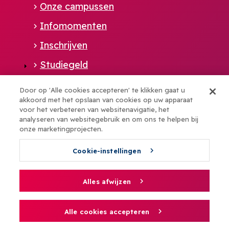
Onze campussen
Infomomenten
Inschrijven
Studiegeld
Studentenleven aan UCLL
Door op 'Alle cookies accepteren' te klikken gaat u
akkoord met het opslaan van cookies op uw apparaat
Administratie en ondersteuning
voor het verbeteren van websitenavigatie, het
analyseren van websitegebruik en om ons te helpen bij
Footer
onze marketingprojecten.
Snel naar
Cookie-instellingen
NL
Bibliotheek
Vacatures
Alles afwijzen
Wie-is-wie
Sponsoring
Alle cookies accepteren