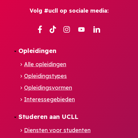
Volg #ucll op sociale media:
Facebook
TikTok
Instagram
YouTube
Linkedin
Opleidingen
Alle opleidingen
Opleidingstypes
Opleidingsvormen
Interessegebieden
Studeren aan UCLL
Diensten voor studenten