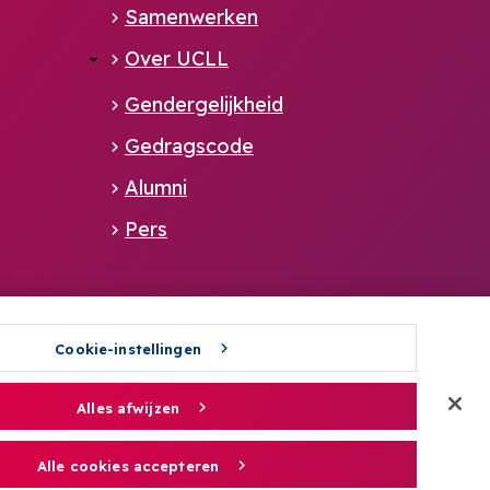
Samenwerken
Over UCLL
Gendergelijkheid
Gedragscode
Alumni
Pers
Alliance member of:
Cookie-instellingen
Boost your talents with elev8
Alles afwijzen
Alle cookies accepteren
NL
EN