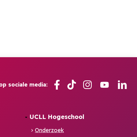
Facebook
TikTok
Instagram
YouTube
Lin
op sociale media:
UCLL Hogeschool
Onderzoek