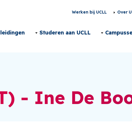
Second
Werken bij UCLL
Over U
menu
Main
leidingen
Studeren aan UCLL
Campuss
NL
navigation
NL
T) - Ine De Bo