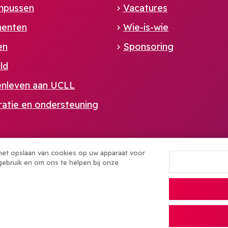
mpussen
Vacatures
enten
Wie-is-wie
en
Sponsoring
ld
enleven aan UCLL
ratie en ondersteuning
 het opslaan van cookies op uw apparaat voor
gebruik en om ons te helpen bij onze
Algemene voorwaarden