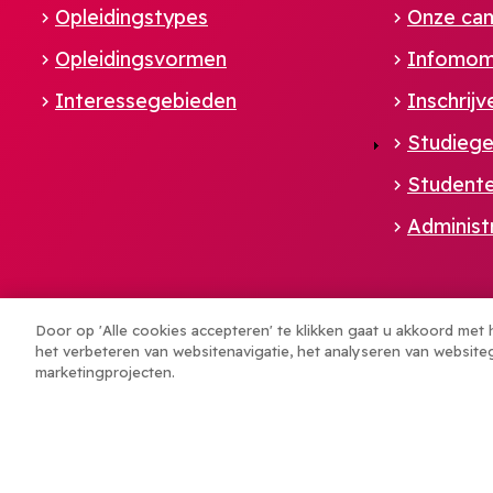
Opleidingstypes
Onze ca
Opleidingsvormen
Infomom
Footer
Interessegebieden
Inschrijv
Studiege
NL
Student
Administ
Door op 'Alle cookies accepteren' te klikken gaat u akkoord met
het verbeteren van websitenavigatie, het analyseren van website
marketingprojecten.
© UCLL - 2026
Cookiebeleid
Privacyverklaring