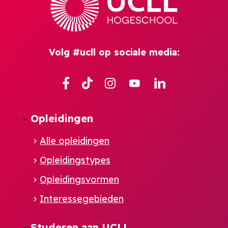
Volg #ucll op sociale media:
Facebook
TikTok
Instagram
YouTube
Linkedin
Opleidingen
Alle opleidingen
Opleidingstypes
Opleidingsvormen
Interessegebieden
Studeren aan UCLL