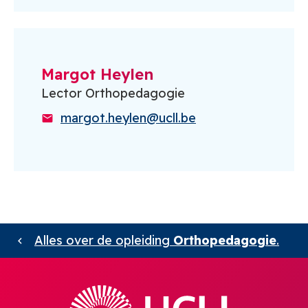
Margot Heylen
Lector Orthopedagogie
margot.heylen@ucll.be
Alles over de opleiding
Orthopedagogie
.