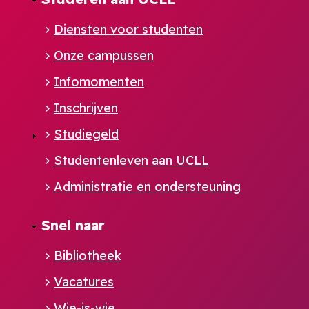
Diensten voor studenten
Onze campussen
Infomomenten
Inschrijven
Studiegeld
Studentenleven aan UCLL
Administratie en ondersteuning
Footer
Snel naar
NL
Bibliotheek
Vacatures
Wie-is-wie