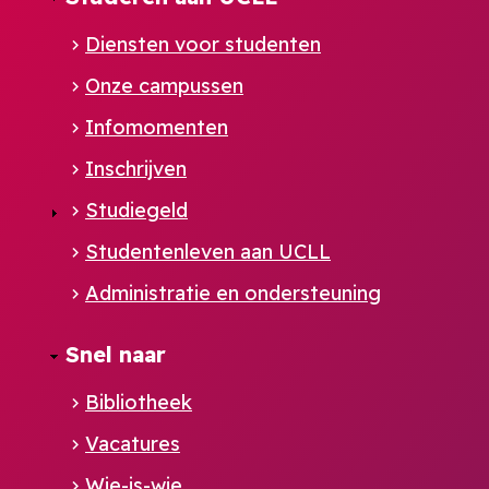
Diensten voor studenten
Onze campussen
Infomomenten
Inschrijven
Studiegeld
Studentenleven aan UCLL
Administratie en ondersteuning
Footer
Snel naar
NL
Bibliotheek
Vacatures
Wie-is-wie