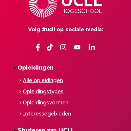
Volg #ucll op sociale media:
Facebook
TikTok
Instagram
YouTube
Linkedin
Opleidingen
Alle opleidingen
Opleidingstypes
Opleidingsvormen
Interessegebieden
Studeren aan UCLL