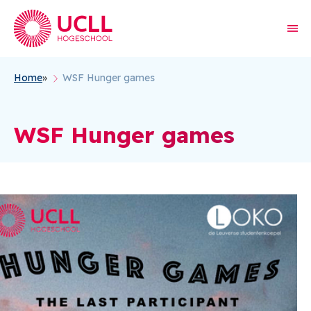
Home
WSF Hunger games
Kruimelpad
WSF Hunger games