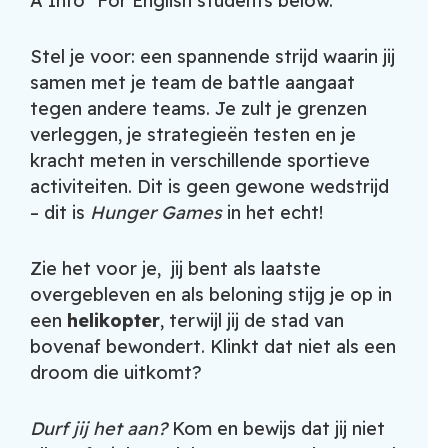
A Info *For English students below.
Stel je voor: een spannende strijd waarin jij
samen met je team de battle aangaat
tegen andere teams. Je zult je grenzen
verleggen, je strategieën testen en je
kracht meten in verschillende sportieve
activiteiten. Dit is geen gewone wedstrijd
– dit is
Hunger Games
in het echt!
Zie het voor je,
jij bent als laatste
overgebleven en als beloning stijg je op in
een
helikopter
, terwijl jij de stad van
bovenaf bewondert. Klinkt dat niet als een
droom die uitkomt?
Durf jij het aan?
Kom en bewijs dat jij niet