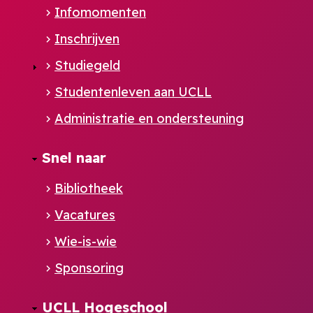
Infomomenten
Inschrijven
Studiegeld
Studentenleven aan UCLL
Administratie en ondersteuning
Footer
Snel naar
NL
Bibliotheek
Vacatures
Wie-is-wie
Sponsoring
UCLL Hogeschool