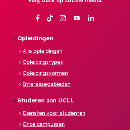
Volg #ucll op sociale media:
Facebook
TikTok
Instagram
YouTube
Linkedin
Opleidingen
Alle opleidingen
Opleidingstypes
Opleidingsvormen
Interessegebieden
Studeren aan UCLL
Diensten voor studenten
Onze campussen