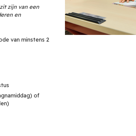
it zijn van een
deren en
ode van minstens 2
stus
gnamiddag) of
den)