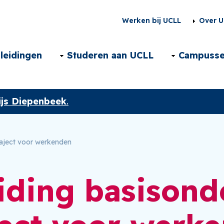
Second
Werken bij UCLL
Over U
menu
Main
leidingen
Studeren aan UCLL
Campuss
NL
navigation
js Diepenbeek
.
NL
traject voor werkenden
iding basisonde