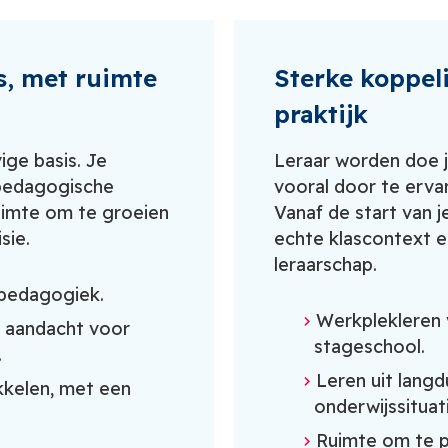
s, met ruimte
Sterke koppel
praktijk
ige basis. Je
Leraar worden doe j
 pedagogische
vooral door te ervar
ruimte om te groeien
Vanaf de start van j
sie.
echte klascontext en
leraarschap.
 pedagogiek.
Werkplekleren 
t aandacht voor
stageschool.
.
Leren uit langd
ikkelen, met een
onderwijssituat
Ruimte om te p