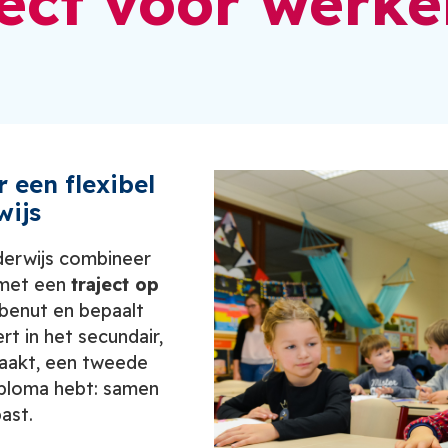
aject voor werk
 een flexibel
wijs
nderwijs combineer
 met een
traject op
benut en bepaalt
ert in het secundair,
maakt, een tweede
diploma hebt: samen
ast.