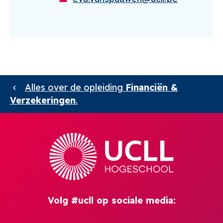
Alles over de opleiding
Financiën &
Verzekeringen
.
Volg #ucll op sociale media: