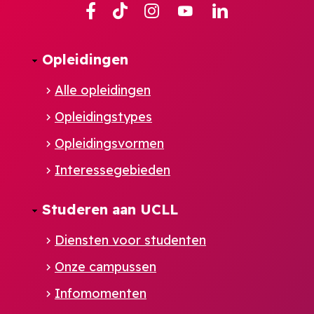
Facebook
TikTok
Instagram
YouTube
Linkedin
Opleidingen
Alle opleidingen
Opleidingstypes
Opleidingsvormen
Interessegebieden
Studeren aan UCLL
Diensten voor studenten
Onze campussen
Infomomenten