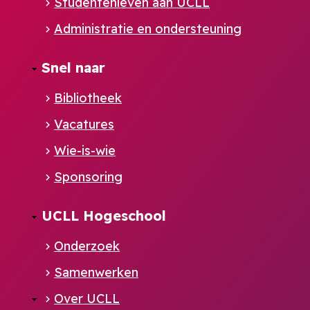
Studentenleven aan UCLL
Administratie en ondersteuning
Footer
Snel naar
NL
Bibliotheek
Vacatures
Wie-is-wie
Sponsoring
UCLL Hogeschool
Onderzoek
Samenwerken
Over UCLL