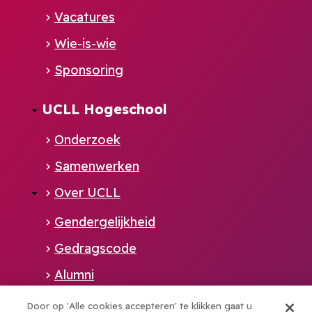
Vacatures
Wie-is-wie
Sponsoring
UCLL Hogeschool
Onderzoek
Samenwerken
Over UCLL
Gendergelijkheid
Gedragscode
Alumni
Pers
Door op 'Alle cookies accepteren' te klikken gaat u