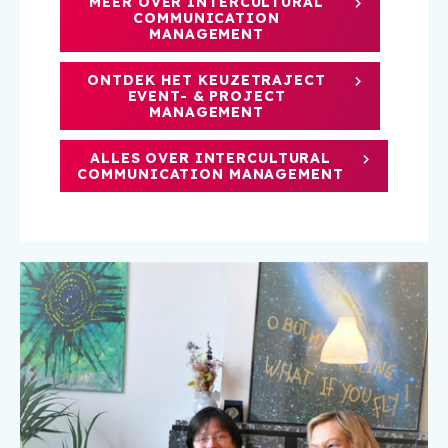
MEER OVER INTERCULTURAL
COMMUNICATION
MANAGEMENT
ONTDEK HET KEUZETRAJECT
EVENT- & PROJECT
MANAGEMENT
ALLES OVER INTERCULTURAL
COMMUNICATION MANAGEMENT