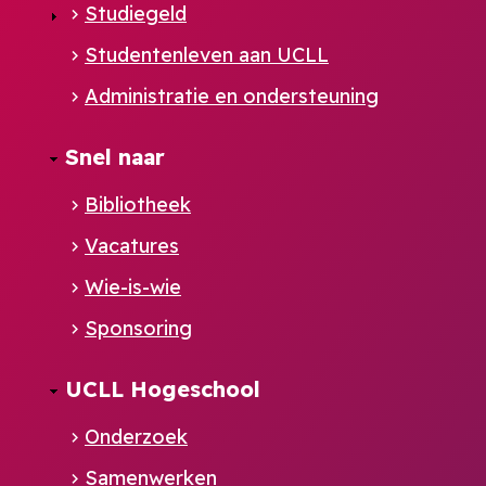
Studiegeld
Studentenleven aan UCLL
Administratie en ondersteuning
Footer
Snel naar
NL
Bibliotheek
Vacatures
Wie-is-wie
Sponsoring
UCLL Hogeschool
Onderzoek
Samenwerken