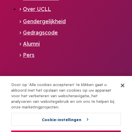
Over UCLL
Gendergelijkheid
Gedragscode
Alumni
Pers
Alliance member of:
Door op 'Alle cookies accepteren' te klikken gaat u
akkoord met het opslaan van cookies op uw apparaat
voor het verbeteren van websitenavigatie, het
Boost your talents with elev8
analyseren van websitegebruik en om ons te helpen bij
onze marketingprojecten.
Cookie-instellingen
© UCLL - 2026
NL
EN