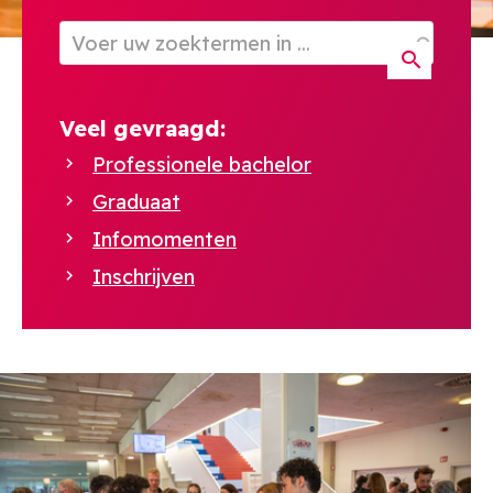
Veel gevraagd:
Professionele bachelor
Graduaat
Infomomenten
Inschrijven