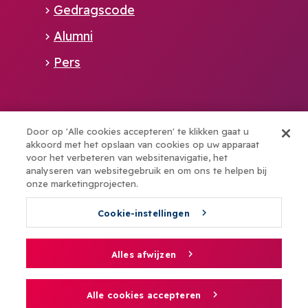
Gedragscode
Alumni
Pers
Alliance member of:
Door op 'Alle cookies accepteren' te klikken gaat u
akkoord met het opslaan van cookies op uw apparaat
voor het verbeteren van websitenavigatie, het
Boost your talents with elev8
analyseren van websitegebruik en om ons te helpen bij
onze marketingprojecten.
Cookie-instellingen
© UCLL - 2026
NL
EN
Footer
Alles afwijzen
Cookiebeleid
Secondary
Privacyverklaring
Alle cookies accepteren
Algemene voorwaarden