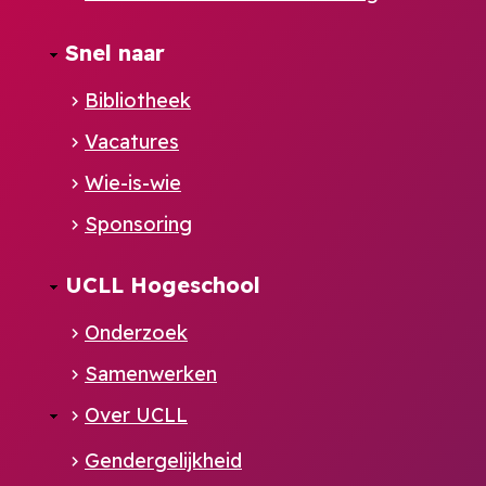
Footer
Snel naar
NL
Bibliotheek
Vacatures
Wie-is-wie
Sponsoring
UCLL Hogeschool
Onderzoek
Samenwerken
Over UCLL
Gendergelijkheid