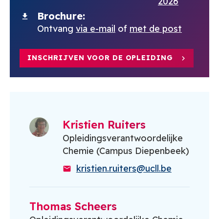
2026
Brochure
Ontvang
via e-mail
of
met de post
INSCHRIJVEN VOOR DE OPLEIDING
Kristien Ruiters
Opleidingsverantwoordelijke
Chemie (Campus Diepenbeek)
kristien.ruiters@ucll.be
Thomas Scheers