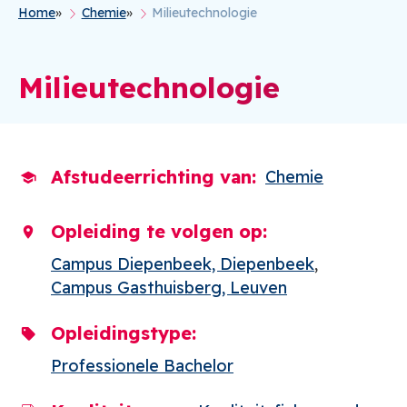
Home
Chemie
Milieutechnologie
Kruimelpad
Milieutechnologie
Afstudeerrichting van
Chemie
Opleiding te volgen op
Campus Diepenbeek, Diepenbeek
Campus Gasthuisberg, Leuven
Opleidingstype
Professionele Bachelor