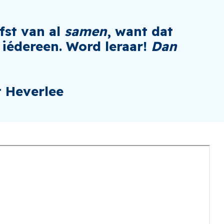
fst van al
samen
, want dat
 iédereen. Word leraar!
Dan
 Heverlee