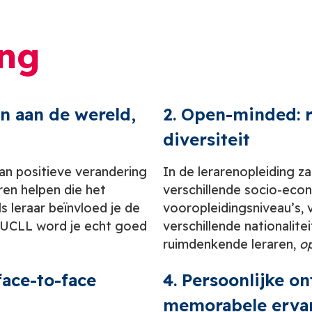
ing
en aan de wereld,
2. Open-minded: 
diversiteit
kan positieve verandering
In de lerarenopleiding zal
en helpen die het
verschillende socio-eco
ls leraar beïnvloed je de
vooropleidingsniveau’s, 
n UCLL word je echt goed
verschillende nationalite
ruimdenkende leraren,
o
ace-to-face
4. Persoonlijke o
memorabele erva