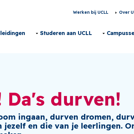
Second
Werken bij UCLL
Over U
menu
Main
leidingen
Studeren aan UCLL
Campuss
NL
navigation
NL
! Da's durven!
oom ingaan, durven dromen, dur
 jezelf en die van je leerlingen.