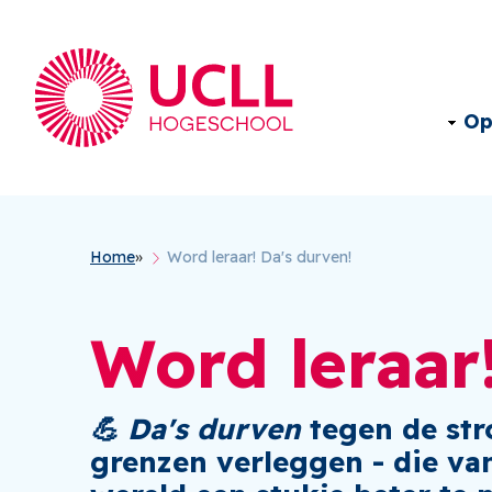
Op
Kruimelpad
Home
Word leraar! Da's durven!
Word leraar
💪 Da's durven
tegen de str
grenzen verleggen - die van