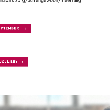
naba's zorg/buitengewoon/meertalig
SEPTEMBER
CLL.BE)