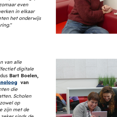
 zomaar even
erken in elkaar
eten het onderwijs
ering
."
n van alle
ectief digitale
ldus
Bart Boelen,
hnoloog
van
nten die
atten. Scholen
zowel op
e zijn met de
zeker sinds de