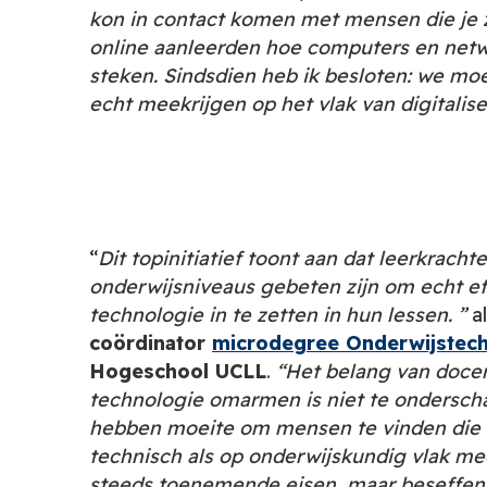
kon in contact komen met mensen die je
online aanleerden hoe computers en netw
steken. Sindsdien heb ik besloten: we mo
echt meekrijgen op het vlak van digitalis
“
Dit topinitiatief toont aan dat leerkrachte
onderwijsniveaus gebeten zijn om echt eff
technologie in te zetten in hun lessen. ”
a
coördinator
microdegree Onderwijstec
Hogeschool UCLL
.
“Het belang van doce
technologie omarmen is niet te ondersch
hebben moeite om mensen te vinden die 
technisch als op onderwijskundig vlak me
steeds toenemende eisen, maar beseffen 