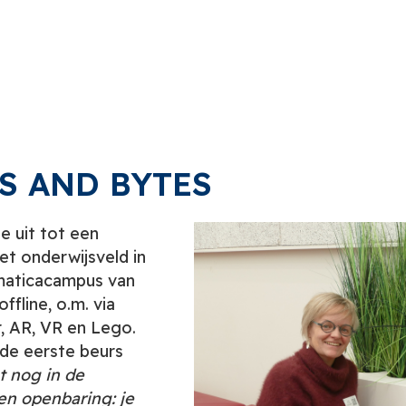
S AND BYTES
de uit tot een
et onderwijsveld in
maticacampus van
fline, o.m. via
 AR, VR en Lego.
de eerste beurs
t nog in de
en openbaring: je