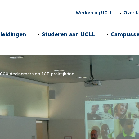
Second
Werken bij UCLL
Over U
menu
Main
leidingen
Studeren aan UCLL
Campuss
NL
navigation
NL
000 deelnemers op ICT-praktijkdag