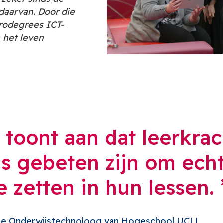
daarvan. Door die
rodegrees ICT-
 het leven
f toont aan dat leerkra
 gebeten zijn om echt 
e zetten in hun lessen.
e Onderwijstechnoloog van Hogeschool UCLL