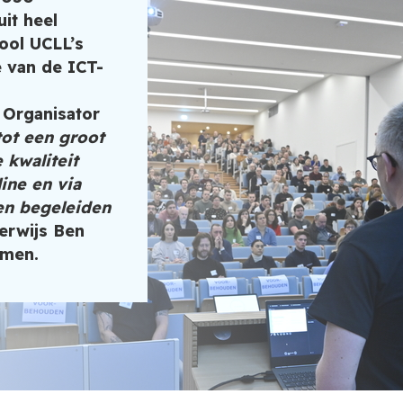
it heel
ool UCLL’s
e van de ICT-
 Organisator
tot een groot
 kwaliteit
ine en via
en begeleiden
erwijs Ben
emen.