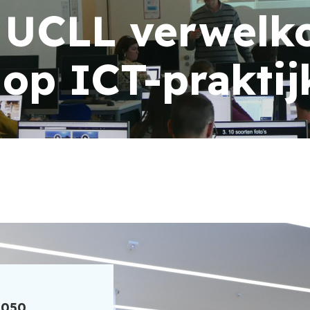
 UCLL verwelk
op ICT-prakti
.050