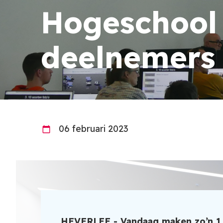
Hogeschool
deelnemers 
06 februari 2023
HEVERLEE - Vandaag maken zo’n 1