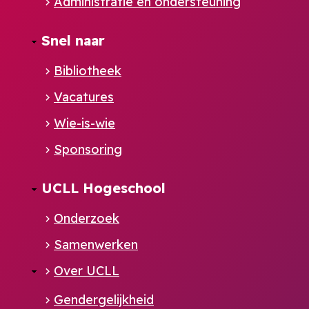
Administratie en ondersteuning
Footer
Snel naar
NL
Bibliotheek
Vacatures
Wie-is-wie
Sponsoring
UCLL Hogeschool
Onderzoek
Samenwerken
Over UCLL
Gendergelijkheid