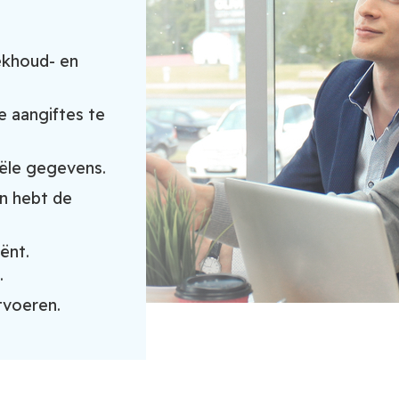
ekhoud- en
 aangiftes te
iële gegevens.
n hebt de
ënt.
.
tvoeren.