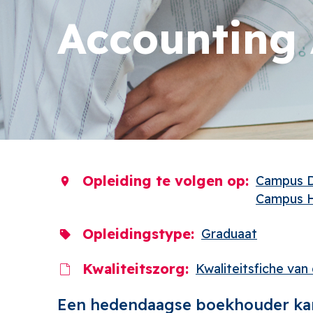
Accounting 
Opleiding te volgen op
Campus D
Campus H
Opleidingstype
Graduaat
Kwaliteitszorg
Kwaliteitsfiche van
Een hedendaagse boekhouder kan