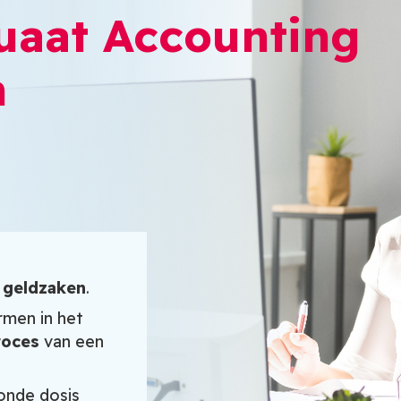
uaat Accounting
n
n geldzaken
.
rmen in het
roces
van een
nde dosis