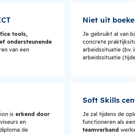
ICT
Niet uit boeke
fice tools,
Je gebruikt al van b
ief ondersteunende
concrete praktijksit
eren van een
arbeidssituatie (bv. 
arbeidssituatie (tij
Soft Skills cen
on is
erkend door
Je zal tijdens de op
viseurs en
functioneren als ee
 diploma de
teamverband
werke