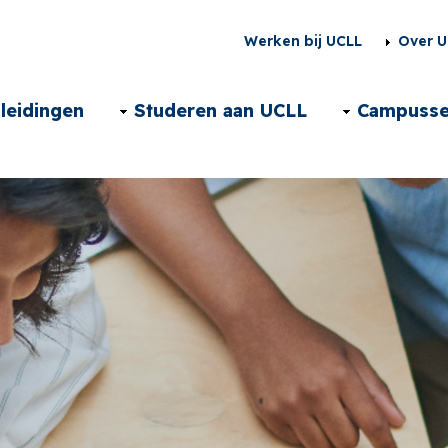
Second
Werken bij UCLL
Over U
menu
Main
leidingen
Studeren aan UCLL
Campuss
NL
navigation
NL