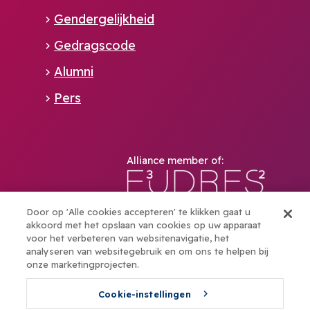
Gendergelijkheid
Gedragscode
Alumni
Pers
Alliance member of:
Boost your talents with elev8
Door op 'Alle cookies accepteren' te klikken gaat u
akkoord met het opslaan van cookies op uw apparaat
voor het verbeteren van websitenavigatie, het
analyseren van websitegebruik en om ons te helpen bij
onze marketingprojecten.
© UCLL - 2026
NL
EN
Footer
Cookie-instellingen
Cookiebeleid