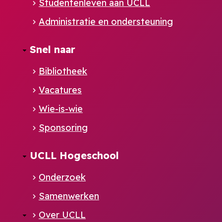
Studentenleven aan UCLL
Administratie en ondersteuning
Footer
Snel naar
NL
Bibliotheek
Vacatures
Wie-is-wie
Sponsoring
UCLL Hogeschool
Onderzoek
Samenwerken
Over UCLL