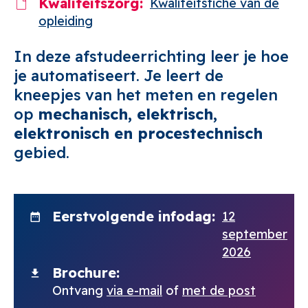
Kwaliteitszorg
Kwaliteitsfiche van de
opleiding
In deze afstudeerrichting leer je hoe
je automatiseert. Je leert de
kneepjes van het meten en regelen
op
mechanisch, elektrisch,
elektronisch en procestechnisch
gebied.
Eerstvolgende infodag
12
september
2026
Brochure
Ontvang
via e-mail
of
met de post