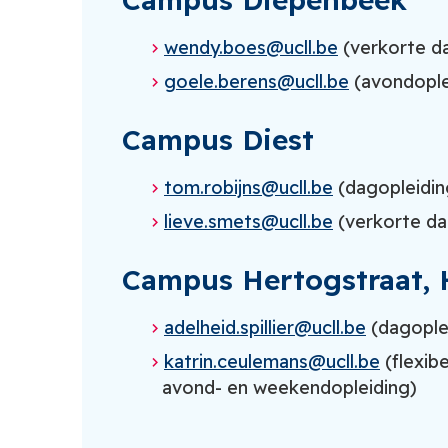
wendy.boes@ucll.be
(verkorte d
goele.berens@ucll.be
(avondople
Campus Diest
tom.robijns@ucll.be
(dagopleidin
lieve.smets@ucll.be
(verkorte da
Campus Hertogstraat, 
adelheid.spillier@ucll.be
(dagople
katrin.ceulemans@ucll.be
(flexibe
avond- en weekendopleiding)