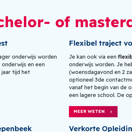
chelor- of master
est
Flexibel traject
lager onderwijs worden
Je kan ook via een
flexi
r onderwijs en een
onderwijs worden. Je h
aar tijd het
(woensdagavond en 2 za
optioneel 3de contactm
vanaf het begin van de o
een lagere school. De opl
MEER WETEN
iepenbeek
Verkorte Opleidi