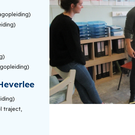
agopleiding)
iding)
g)
gopleiding)
Heverlee
iding)
l traject,