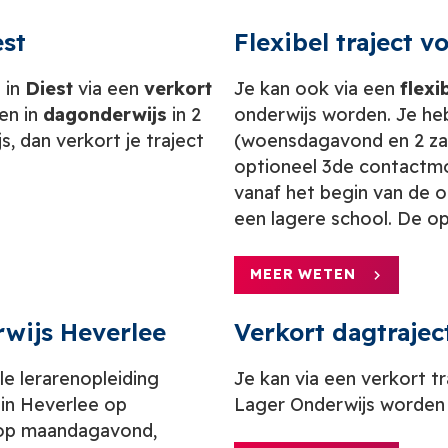
est
Flexibel traject
 in
Diest
via een
verkort
Je kan ook via een
flexi
en in
dagonderwijs
in 2
onderwijs worden. Je h
s, dan verkort je traject
(woensdagavond en 2 za
optioneel 3de contactm
vanaf het begin van de o
een lagere school.
De opl
MEER WETEN
rwijs Heverlee
Verkort dagtraje
ele lerarenopleiding
Je kan via een verkort t
in Heverlee op
Lager Onderwijs worden i
 op maandagavond,