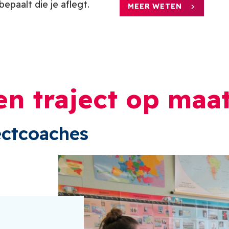
epaalt die je aflegt.
MEER WETEN
en traject op maa
ectcoaches