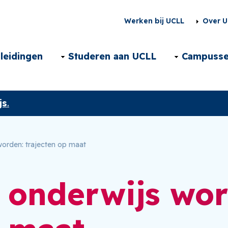
Second
Werken bij UCLL
Over U
menu
Main
leidingen
Studeren aan UCLL
Campuss
NL
navigation
js
.
NL
worden: trajecten op maat
r onderwijs wo