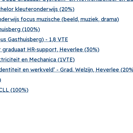
helor kleuteronderwijs (20%)
derwijs focus muzische (beeld, muziek, drama)
huisberg (100%)
us Gasthuisberg) - 1,8 VTE
het graduaat HR-support, Heverlee (30%)
ktriciteit en Mechanica (1VTE)
Identiteit en werkveld’ - Grad. Welzijn, Heverlee (20
)
UCLL (100%)