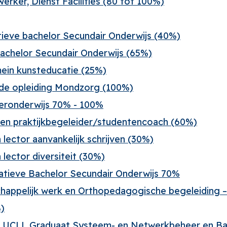
rker, Dienst Facilities (80 tot 100%)
tieve bachelor Secundair Onderwijs (40%)
Bachelor Secundair Onderwijs (65%)
ein kunsteducatie (25%)
r de opleiding Mondzorg (100%)
teronderwijs 70% - 100%
 en praktijkbegeleider/studentencoach (60%)
lector aanvankelijk schrijven (30%)
lector diversiteit (30%)
catieve Bachelor Secundair Onderwijs 70%
happelijk werk en Orthopedagogische begeleiding 
)
j UCLL Graduaat Systeem- en Netwerkbeheer en Ba