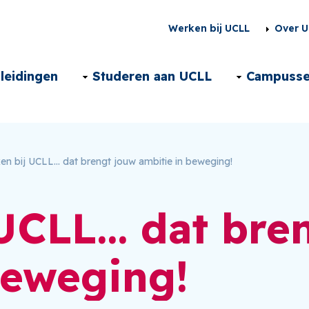
Second
Werken bij UCLL
Over U
menu
Main
leidingen
Studeren aan UCLL
Campuss
NL
navigation
NL
n bij UCLL... dat brengt jouw ambitie in beweging!
UCLL... dat bre
beweging!