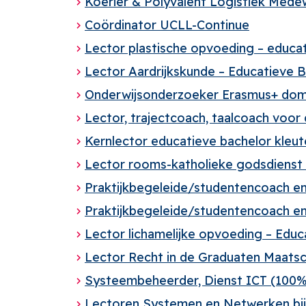
Koerier & Polyvalent Logistiek Medewe
Coördinator UCLL-Continue
Lector plastische opvoeding – educa
Lector Aardrijkskunde – Educatieve 
Onderwijsonderzoeker Erasmus+ dom
Lector, trajectcoach, taalcoach voo
Kernlector educatieve bachelor kleu
Lector rooms-katholieke godsdienst
Praktijkbegeleide/studentencoach en 
Praktijkbegeleide/studentencoach en 
Lector lichamelijke opvoeding – Edu
Lector Recht in de Graduaten Maatsc
Systeembeheerder, Dienst ICT (100%
Lectoren Systemen en Netwerken bi