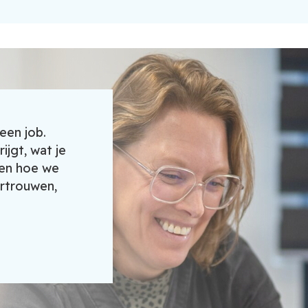
een job.
ijgt, wat je
 en hoe we
rtrouwen,