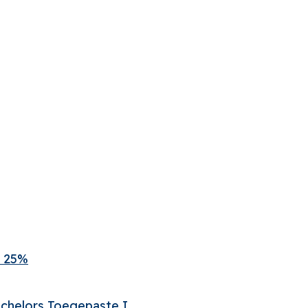
– 25%
chelors Toegepaste I