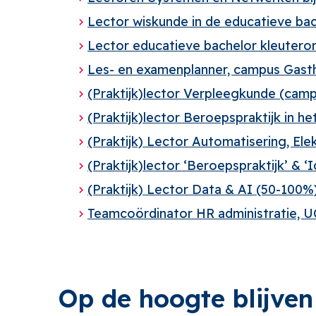
Lector wiskunde in de educatieve bac
Lector educatieve bachelor kleuteron
Les- en examenplanner, campus Gast
(Praktijk)lector Verpleegkunde (camp
(Praktijk)lector Beroepspraktijk in 
(Praktijk) Lector Automatisering, Ele
(Praktijk)lector ‘Beroepspraktijk’ & ‘
(Praktijk) Lector Data & AI (50-100%
Teamcoördinator HR administratie, 
Op de hoogte blijven