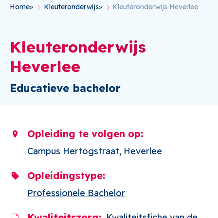
Home
Kleuteronderwijs
Kleuteronderwijs Heverlee
Kruimelpad
Kleuteronderwijs
Heverlee
Educatieve bachelor
Opleiding te volgen op
Campus Hertogstraat, Heverlee
Opleidingstype
Professionele Bachelor
Kwaliteitszorg
Kwaliteitsfiche van de