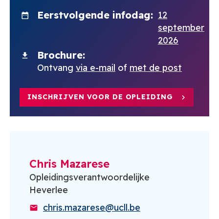
Eerstvolgende infodag
12
september
2026
Brochure
Ontvang
via e-mail
of
met de post
INSCHRIJVEN VOOR DE OPLEIDING
Chris Mazarese
Opleidingsverantwoordelijke
Heverlee
chris.mazarese@ucll.be